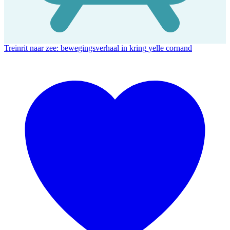
Treinrit naar zee: bewegingsverhaal in kring
yelle cornand