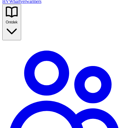
HVW
hartverwarmers
Ontdek