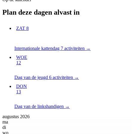
Plan deze dagen alvast in
ZAT
8
Internationale kattendag
7 activiteiten
→
WOE
12
Dag van de jeugd
6 activiteiten
→
DON
13
Dag van de linkshandigen
→
augustus 2026
ma
di
wo