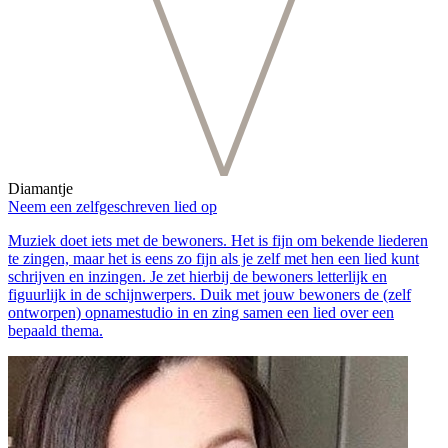
Diamantje
Neem een zelfgeschreven lied op
Muziek doet iets met de bewoners. Het is fijn om bekende liederen
te zingen, maar het is eens zo fijn als je zelf met hen een lied kunt
schrijven en inzingen. Je zet hierbij de bewoners letterlijk en
figuurlijk in de schijnwerpers. Duik met jouw bewoners de (zelf
ontworpen) opnamestudio in en zing samen een lied over een
bepaald thema.