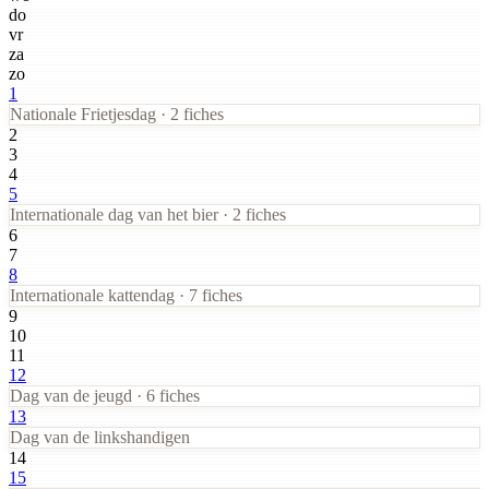
do
vr
za
zo
1
Nationale Frietjesdag · 2 fiches
2
3
4
5
Internationale dag van het bier · 2 fiches
6
7
8
Internationale kattendag · 7 fiches
9
10
11
12
Dag van de jeugd · 6 fiches
13
Dag van de linkshandigen
14
15