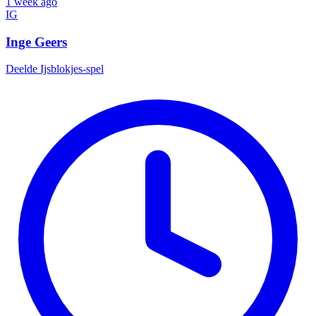
1 week ago
IG
Inge Geers
Deelde
Ijsblokjes-spel