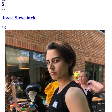
5
JS
Joyce Stevelinck
13