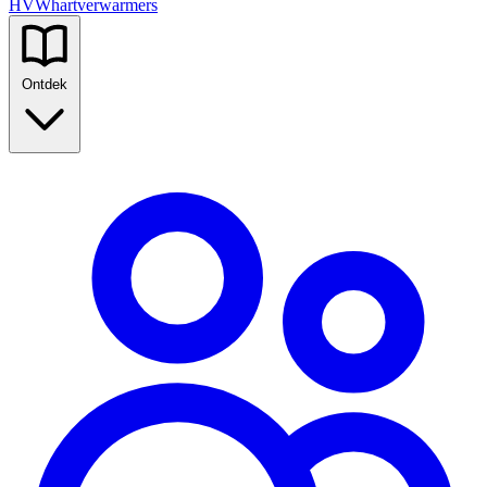
HVW
hartverwarmers
Ontdek