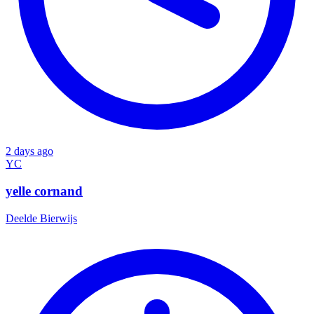
2 days ago
YC
yelle cornand
Deelde
Bierwijs