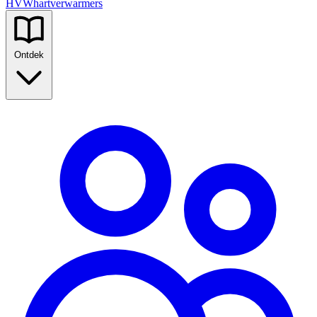
HVW
hartverwarmers
Ontdek