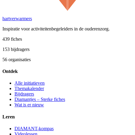
hartverwarmers
Inspiratie voor activiteitenbegeleiders in de ouderenzorg.
439
fiches
153
bijdragers
56
organisaties
Ontdek
Alle initiatieven
Themakalender
Bijdragers
Diamantjes – Sterke fiches
Wat is er nieuw
Leren
DIAMANT-kompas
Videolessen