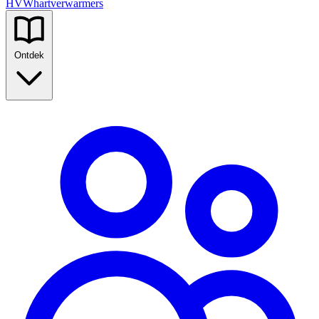
HVW
hartverwarmers
Ontdek