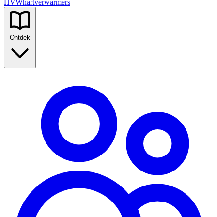
HVW
hartverwarmers
Ontdek