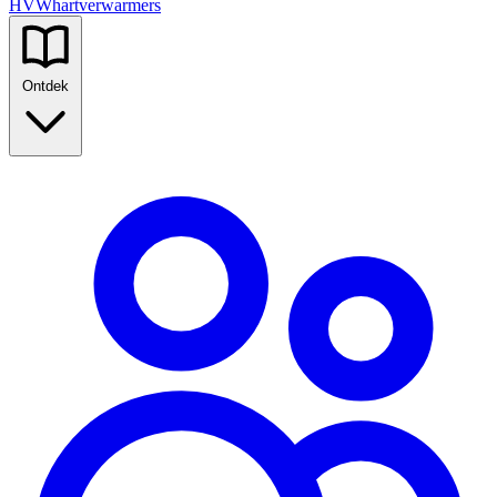
HVW
hartverwarmers
Ontdek