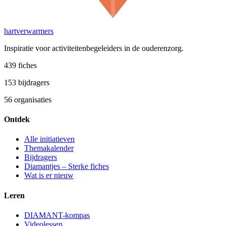
hartverwarmers
Inspiratie voor activiteitenbegeleiders in de ouderenzorg.
439
fiches
153
bijdragers
56
organisaties
Ontdek
Alle initiatieven
Themakalender
Bijdragers
Diamantjes – Sterke fiches
Wat is er nieuw
Leren
DIAMANT-kompas
Videolessen