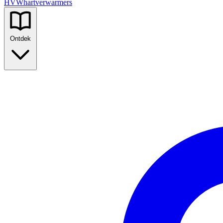
HVW
hartverwarmers
Ontdek