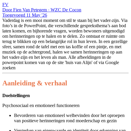
FV
Door Fien Van Petegem · WZC De Cocon
Toegevoegd 11 May '26
Vaderdag is een mooi moment om stil te staan bij het vader-zijn. Via
foto’s in de PowerPoint, die verschillende gespreksthema’s aan bod
laten komen, en bijhorende vragen, worden bewoners uitgenodigd
om herinneringen op te halen en te delen. Zo ontstaat er ruimte om
terug te blikken op een belangrijke rol in hun leven. In een gezellige
sfeer, samen rond de tafel met een tas koffie of een pintje, en met
muziek op de achtergrond, halen we samen herinneringen op aan
het vader-zijn en het leven als man. Alle afbeeldingen in de
powerpoint komen van op de site 'huis van Alijn' of via Google
zoeken
Aanleiding & verhaal
Doelstellingen
Psychosociaal en emotioneel functioneren
Bevorderen van emotioneel welbevinden door het oproepen
van positieve herinneringen rond moederschap en gezin
Versterken van eigenwaarde en identiteit door erkenning van