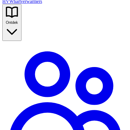
HVW
hartverwarmers
Ontdek