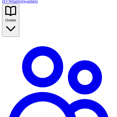
HVW
hartverwarmers
Ontdek