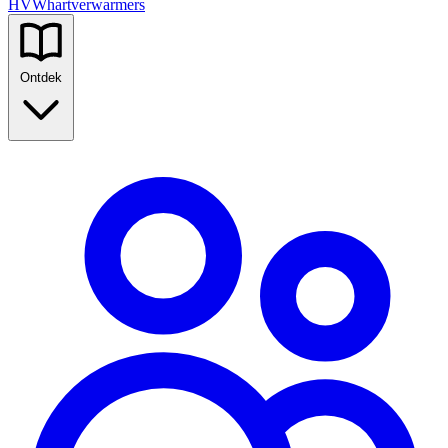
HVW
hartverwarmers
Ontdek