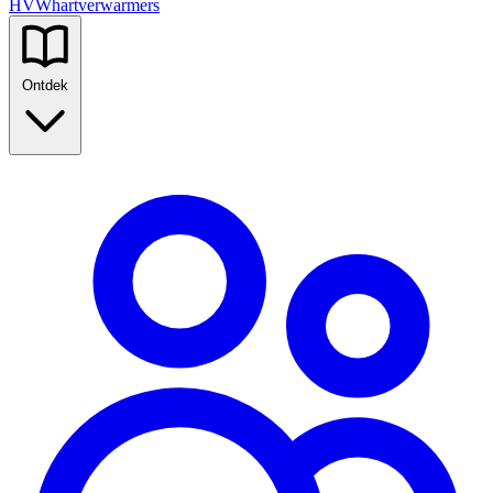
HVW
hartverwarmers
Ontdek