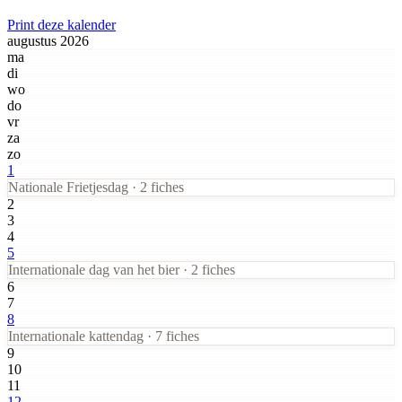
Print deze kalender
augustus 2026
ma
di
wo
do
vr
za
zo
1
Nationale Frietjesdag · 2 fiches
2
3
4
5
Internationale dag van het bier · 2 fiches
6
7
8
Internationale kattendag · 7 fiches
9
10
11
12