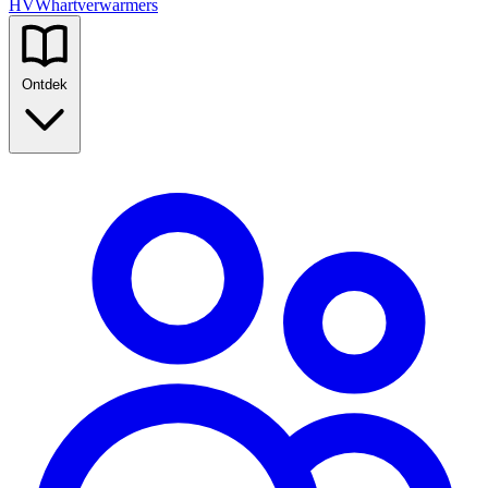
HVW
hartverwarmers
Ontdek