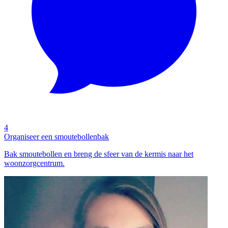
4
Organiseer een smoutebollenbak
Bak smoutebollen en breng de sfeer van de kermis naar het
woonzorgcentrum.